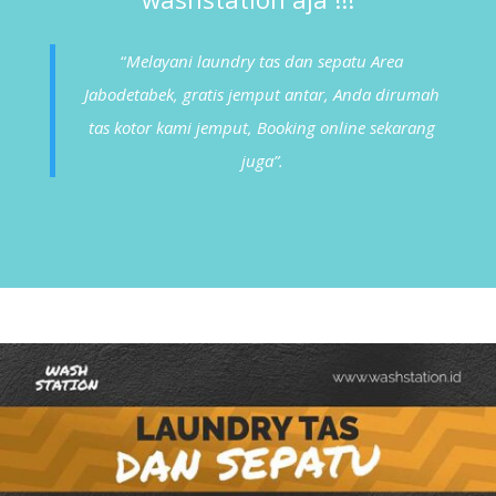
“
Melayani
laundry tas dan sepatu
Area
Jabodetabek, gratis jemput antar, Anda dirumah
tas kotor kami jemput, Booking online sekarang
juga”.