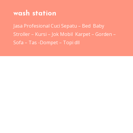
wash station
Jasa Profesional Cuci Sepatu – Bed Baby
Stroller – Kursi – Jok Mobil Karpet – Gorden –
Sofa – Tas -Dompet – Topi dll
follow
Washstation
Cuci Sepatu
Cuci Tas
Service Tas
Service Sepatu
Galeri
Artikel
Kontak